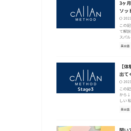
3ヶ
ソッ
202
この記
て解説
スパル
英会話
【体
出て
202
この記
から↓
しい 私
英会話
聞い