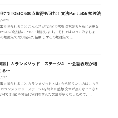
けでTOEIC 600点取得も可能！文法Part 5&6 勉強法
4/4/20
事で得られること こんな私がTOEICで高得点を取るために必要な
art 5&6の勉強法について解説します。 それではいってみましょ
この勉強法で取り組んだ結果 まずこの勉強法で ...
験談】カランメソッド ステージ4 〜会話表現が増
くる〜
3/7/7
事で得られること カランメソッドとは? から知りたい方はこちら
 カランメソッド ステージ4を終えた感想 文章が長くなってきた
ジ4ではif節や関係代名詞を含んだ文章が多くなったので、 ...