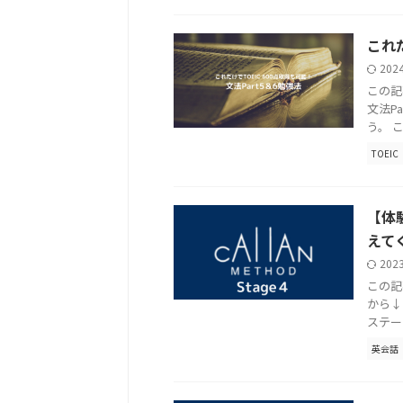
これだ
202
この記
文法P
う。 
TOEIC
【体
えて
202
この記
から↓
ステー
英会話