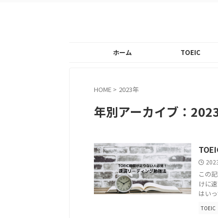
ホーム
TOEIC
HOME
>
2023年
年別アーカイブ：202
TO
202
この記
けに速
はいっ
TOEIC