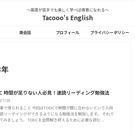
〜英語が苦手でも楽しく学べば得意になれる〜
Tacooo's English
英会話
プロフィール
プライバシーポリシー
3年
EIC 時間が足りない人必見！速読リーディング勉強法
3/7/20
事で得られること 今回はTOEICで時間が間に合わないという人向
読リーデイングができるようになる勉強法を解説します。 それで
てみましょう。 TOEICを全問解き終えるために必要な読む ...