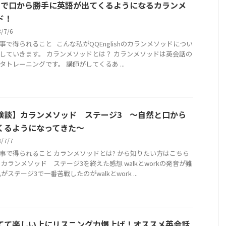
月で口から勝手に英語が出てくるようになるカランメ
ド！
3/7/6
事で得られること こんな私がQQEnglishのカランメソッドについ
していきます。 カランメソッドとは？ カランメソッドは英会話の
タトレーニングです。 講師がしてくるあ ...
験談】カランメソッド ステージ3 〜自然と口から
くるようになってきた〜
3/7/7
事で得られること カランメソッドとは? から知りたい方はこちら
 カランメソッド ステージ3を終えた感想 walkとworkの発音が難
がステージ3で一番苦戦したのがwalkとwork ...
てて楽しい上にリスニング力爆上げ！オススメ英会話