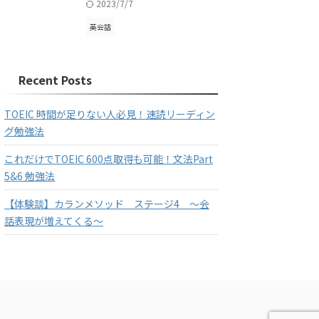
2023/7/7
英会話
Recent Posts
TOEIC 時間が足りない人必見！速読リーディン
グ勉強法
これだけでTOEIC 600点取得も可能！文法Part
5&6 勉強法
【体験談】カランメソッド ステージ4 〜会
話表現が増えてくる〜