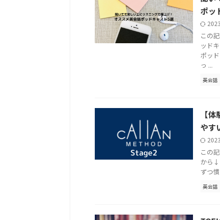
ポッ
202
この記
ッドキ
ポッド
っ ...
英会話
【体
やす
202
この記
から↓
ずつ慣
英会話