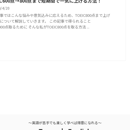
EIC600点→800点まで短期間で一気に上げる方法！
4/4/20
事ではこんな悩みや意気込みに応えるため、TOEIC800点まで上げ
について解説していきます。 この記事で得られること
C800点取るために そんな私がTOEIC800点を取る方法 ...
〜英語が苦手でも楽しく学べば得意になれる〜